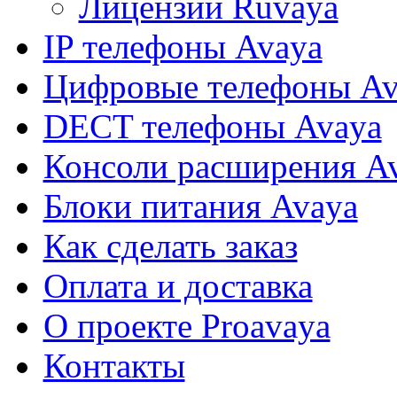
Лицензии Ruvaya
ПО "Text-to-Speech"
При использовании
 Avaya TTS RFA 1
182299
182299) позволяет 
IP телефоны Avaya
для клиентов). Испо
Лицензируется по 
Цифровые телефоны Av
Enables VoiceMail Pro
5 Text To Speech (TT
 3rd Party TTS RFA 1
182303
and/or for listening 
DECT телефоны Avaya
required per concurre
Лицензия на интерф
Консоли расширения A
Pro" и "DEVLink Pr
I RFA
171988
приложений - для о
при звонке (интегр
Блоки питания Avaya
Enables 4 additional 
0 TAPI WAV RFA 4
177466
(Requires CTI Link 
Как сделать заказ
Лицензия для досту
LIC VMPRO UMS 1USER
217880
через WEB форму дл
Лицензия для досту
Оплата и доставка
LIC VMPRO UMS 5 USER
217881
через WEB форму дл
Лицензия для досту
LIC VMPRO UMS 20 USER
217883
О проекте Proavaya
через WEB форму дл
зии для контакт-центров(Customer Call Reporter)
CUSTMR CALL REPORTER 1AGT
Лицензия позволяе
Контакты
217650
1 оператора в ПО "C
CUSTMR CALL REPORTER 5AGT
Лицензия позволяе
217651