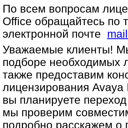
зии внутренних абонентов(на телефоны)(SIP/H.323/DECT)
По всем вопросам лице
Лицензия для подк
LIC R6 AV IP ENDPOINT 1
229444
(H.323/SIP или DEC
Office обращайтесь по
Лицензия для подк
LIC R6 AV IP ENDPOINT 5
229445
(H.323/SIP или DEC
Лицензия для подк
электронной почте
mai
LIC R6 AV IP ENDPOINT 20
229447
(H.323/SIP или DEC
Лицензия для испол
FFICE LICENCE 3RD PARTY IP
174956
SIP) стороннего пр
Уважаемые клиенты! М
OINT 1 LIC:CU
подключения телеф
Лицензия для испол
FFICE LICENCE 3RD PARTY IP
подборе необходимых л
174957
SIP) стороннего пр
OINT 5 LIC:CU
для подключения те
Лицензия для испол
также предоставим кон
FFICE LICENCE 3RD PARTY IP
174958
SIP) стороннего пр
OINT 10 LIC:CU
для подключения те
лицензирования Avaya I
Лицензия для испол
FFICE LICENCE 3RD PARTY IP
174959
SIP) стороннего пр
OINT 20 LIC:CU
для подключения те
вы планируете переход 
Лицензия для испол
FFICE LICENCE 3RD PARTY IP
174960
SIP) стороннего пр
OINT 50 LIC:CU
мы проверим совмести
для подключения те
Лицензия посторое
LIC VPN PHONE 1 LIC:CU
213980
на 1 телефон.
подробно расскажем о п
R8.1+ SOFTPHONE RFA LIC
270398
Лицензия софтфона д