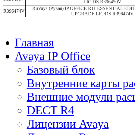
LIC PREFRD R8+ VM PRO RFA
автосекретаря и ав
LIC:DS R396450V
269480
DS
помощью графическо
RuVaya (Рувая) IP OFFICE R11 ESSENTIAL E
формирования и раб
R396474V
UPGRADE LIC:DS R396474V
Для релизов 8+
ПО "Voice Mail Pro"
канала: расширенно
LIC PREFRD (VM PRO) RFA LIC:DS
171991
автосекретаря и ав
помощью графическо
Главная
формирования и раб
LIC PREFRD (VM PRO) RFA LIC:DS
Лицензия на 2 допо
174459
Avaya IP Office
Pro"
LIC PREFRD (VM PRO) RFA LIC:DS
Лицензия на 4 допо
174460
Pro"
Базовый блок
LIC PREFRD (VM PRO) RFA LIC:DS
Лицензия на 8 допо
174461
Pro"
Внутренние карты р
LIC PREFRD (VM PRO) RFA LIC:DS
Лицензия на 16 до
174462
"VoiceMail Pro"
LIC IP400 ACM CENTRAL VM
Enables IP Office to 
Внешние модули рас
177467
DS
(Does Not Require Vo
Приложение Contact
DECT R4
речи (запись реализ
ACTSTORE RFA LIC:DS
187166
каталогизирует зап
для поиска в будущ
Лицензии Avaya
Enables VoiceMail Pr
 Networked Messaging RFA
182297
messaging systems.