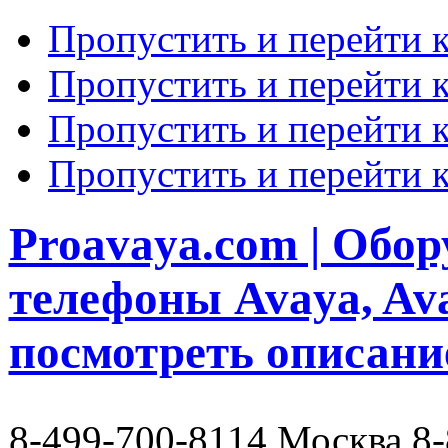
 IP Office R8.1 и ниже
Пропустить и перейти 
енование
Артикул
Описание
мные лицензии(обновление, расширение)
Пропустить и перейти к
R8+ ESSNTL EDITION+ LIC
267786
Апгрейд до Essential
Лицензия апгрейда 
LIC UPG R8.1 SML
270680
абонентов без вне
Пропустить и перейти 
Лицензия апгрейда д
LIC UPG R8.1 LARGE
270399
абонентов или с в
Пропустить и перейти 
LIC R6 ESSNTL EDITION ADD 2CH
229423
Лицензия расширен
Лицензия Сервера IP
Essential Edition
Features from Preferr
Proavaya.com | Обору
Centralized VMPro
R8.1+ SERVER EDITION LIC
270397
2 ports of VMPro
Unlimited SCN(multis
телефоны Avaya, Av
Enables meet-me conf
attendant, call record
announcements, mobile
посмотреть описани
VCM - Voice Compre
работы IP-телефонии
IC IP500 VCM LIC 4 CH
202961
VCM-канал, только 
Данная лицензия от
Перевод IP Office 5
8-499-700-8114 Москва 8
"Professional". Отк