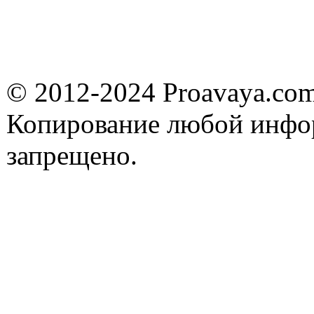
5 операторов в ПО "
CUSTMR CALL REPORTER 20AGT
Лицензия позволяе
217653
20 операторов в ПО 
CUSTMR CALL REPORTER 1SPV
Лицензия для подкл
217655
Reporter"
CUSTMR CALL REPORTER 10SPV
Лицензия для подкл
217656
Call Reporter"
© 2012-2024 Proavaya.co
CUSTMR CALL REPORTER 20SPV
Лицензия для подкл
217657
Call Reporter"
Копирование любой инфор
CUSTMR CALL REPORTER UPG
217658
Лицензия апгрейда
Лицензия для подкл
запрещено.
0 CCC WALLBRD 4 RFA LIC:CU
176196
экран on-line инфор
Лицензия для подкл
LIC R6 CUSTMR SVC SPV 1
229442
Reporter" R6.0
LIC CCC AGT RFA 5 LIC:CU
171995
Лицензия для подк
LIC CCC SPV RFA LIC:CU
171996
Лицензия для подк
Активирует монито
клиентского сервис
записи разговоров 
взаимодействия (IV
частности, эта сис
Office Customer Call
Recording Library, In
Scripting и 8 порто